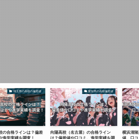
埼玉県の高校の偏差値
愛知県の高校偏差値
横
格ラインは？偏差
向陽高校（名古屋）の合格ライン
横浜清陵高校の
実績を調査！
は？偏差値や口コミ、進学実績を調
値、口コミや進