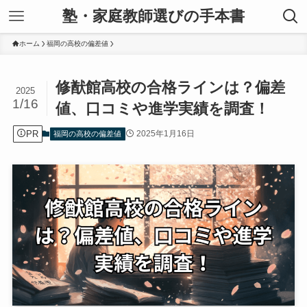
塾・家庭教師選びの手本書
ホーム
福岡の高校の偏差値
修猷館高校の合格ラインは？偏差
2025
1/16
値、口コミや進学実績を調査！
PR
2025年1月16日
福岡の高校の偏差値