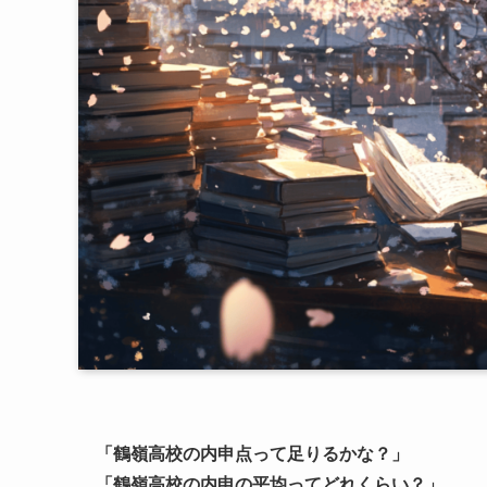
「鶴嶺高校の内申点って足りるかな？」
「鶴嶺高校の内申の平均ってどれくらい？」