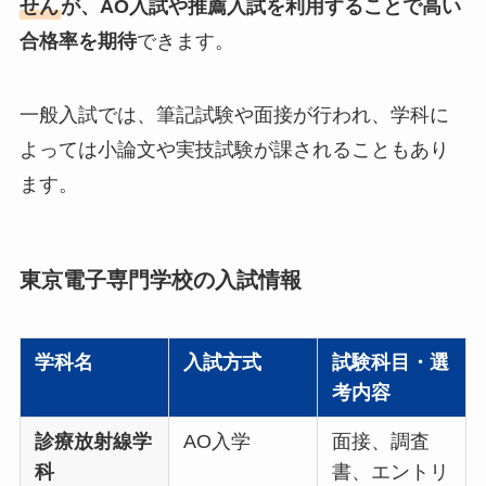
せん
が、AO入試や推薦入試を利用することで高い
合格率を期待
できます。
一般入試では、筆記試験や面接が行われ、学科に
よっては小論文や実技試験が課されることもあり
ます。
東京電子専門学校の入試情報
学科名
入試方式
試験科目・選
考内容
診療放射線学
AO入学
面接、調査
科
書、エントリ