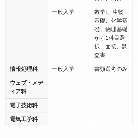
一般入学
数学I、生物
基礎、化学基
礎、物理基礎
から1科目選
択、面接、調
査書
情報処理科
一般入学
書類選考のみ
ウェブ・メデ
ィア科
電子技術科
電気工学科